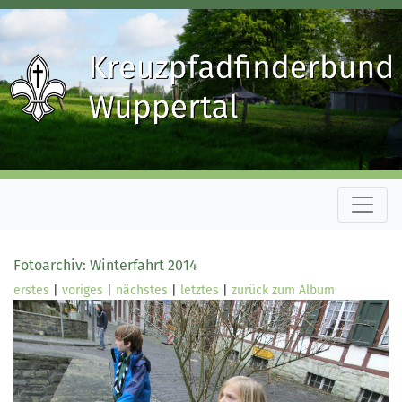
Fotoarchiv: Winterfahrt 2014
erstes
|
voriges
|
nächstes
|
letztes
|
zurück zum Album