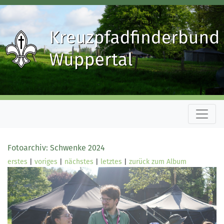
Fotoarchiv: Schwenke 2024
erstes
|
voriges
|
nächstes
|
letztes
|
zurück zum Album