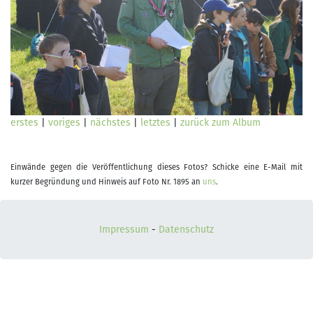
erstes
|
voriges
|
nächstes
|
letztes
|
zurück zum Album
Einwände gegen die Veröffentlichung dieses Fotos? Schicke eine E-Mail mit
kurzer Begründung und Hinweis auf Foto Nr. 1895 an
uns
.
Impressum
-
Datenschutz