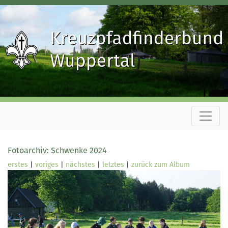
Fotoarchiv: Schwenke 2024
erstes
|
voriges
|
nächstes
|
letztes
|
zurück zum Album