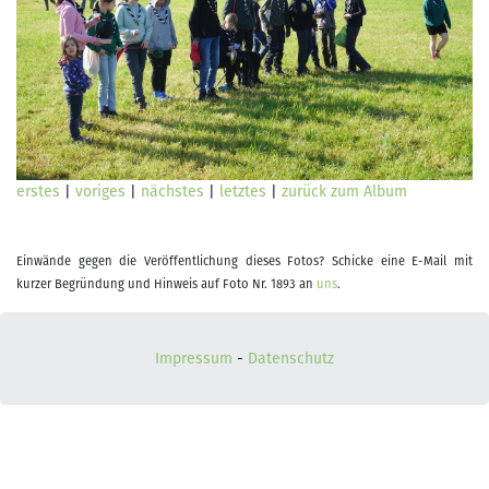
erstes
|
voriges
|
nächstes
|
letztes
|
zurück zum Album
Einwände gegen die Veröffentlichung dieses Fotos? Schicke eine E-Mail mit
kurzer Begründung und Hinweis auf Foto Nr. 1893 an
uns
.
Impressum
-
Datenschutz