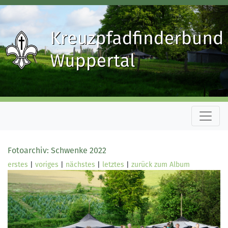
Fotoarchiv: Schwenke 2022
erstes
|
voriges
|
nächstes
|
letztes
|
zurück zum Album