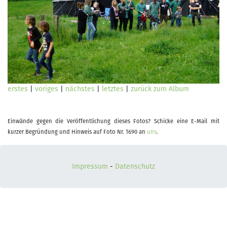
erstes
|
voriges
|
nächstes
|
letztes
|
zurück zum Album
Einwände gegen die Veröffentlichung dieses Fotos? Schicke eine E-Mail mit
kurzer Begründung und Hinweis auf Foto Nr. 1690 an
uns
.
Impressum
-
Datenschutz