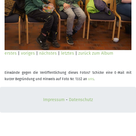
erstes
|
voriges
|
nächstes
|
letztes
|
zurück zum Album
Einwände gegen die Veröffentlichung dieses Fotos? Schicke eine E-Mail mit
kurzer Begründung und Hinweis auf Foto Nr. 1332 an
uns
.
Impressum
-
Datenschutz