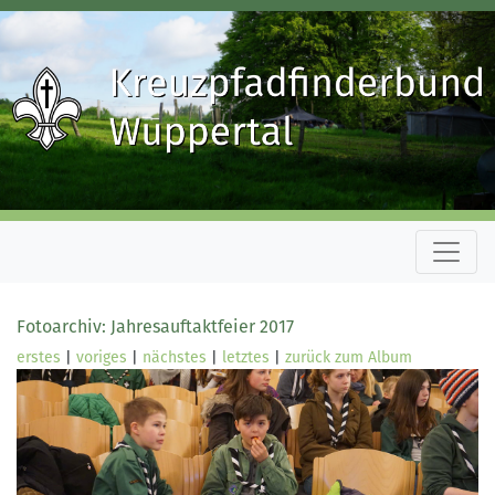
Fotoarchiv: Jahresauftaktfeier 2017
erstes
|
voriges
|
nächstes
|
letztes
|
zurück zum Album