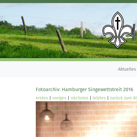
Aktuelles
Fotoarchiv: Hamburger Singewettstreit 2016
erstes
|
voriges
|
nächstes
|
letztes
|
zurück zum A