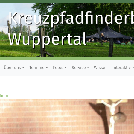
Über uns
Termine
Fotos
Service
Wissen
Interaktiv
lbum