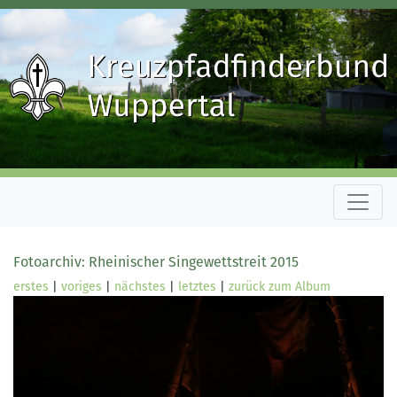
Fotoarchiv: Rheinischer Singewettstreit 2015
erstes
|
voriges
|
nächstes
|
letztes
|
zurück zum Album