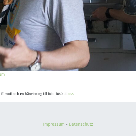
bum
förnuft och en hänvisning till foto 1840 till
oss
.
Impressum
-
Datenschutz