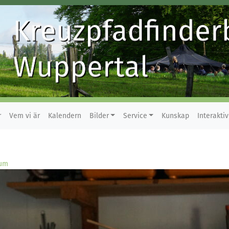
r
Vem vi är
Kalendern
Bilder
Service
Kunskap
Interaktiv
bum