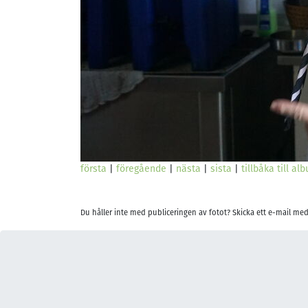
första
|
föregående
|
nästa
|
sista
|
tillbåka till al
Du håller inte med publiceringen av fotot? Skicka ett e-mail med 