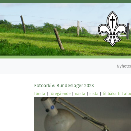
Nyhete
Fotoarkiv: Bundeslager 2023
första
|
föregående
|
nästa
|
sista
|
tillbåka till al