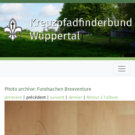
Photo archive: Fundsachen Brexventure
première
| précédent |
suivant
|
dernier
|
Retour à l'album