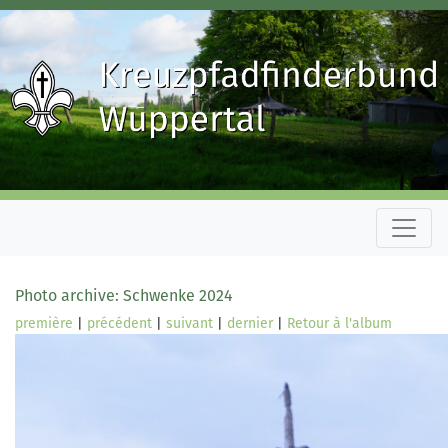
Photo archive: Schwenke 2024
première
|
précédent
|
suivant
|
dernier
|
Retour à l'album