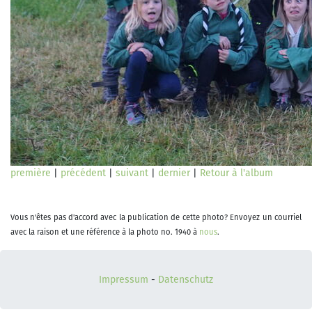
première
|
précédent
|
suivant
|
dernier
|
Retour à l'album
Vous n'êtes pas d'accord avec la publication de cette photo? Envoyez un courriel
avec la raison et une référence à la photo no. 1940 à
nous
.
Impressum
-
Datenschutz