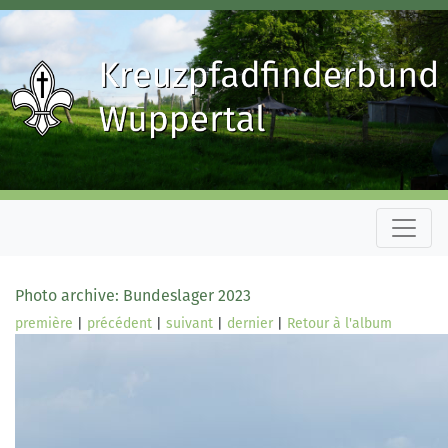
Photo archive: Bundeslager 2023
première
|
précédent
|
suivant
|
dernier
|
Retour à l'album